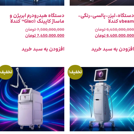
ستگاه-لیزر-پالسی-رنگی-
دستگاه هیدرودرم ابریژن و
vbe کندلا
ماساژ کاپینگ Glacē™ کندلا
6,450,000,00
تومان
7,500,000,000
تومان
6,400,000,00
تومان
7,450,000,000
تومان
فزودن به سبد خرید
افزودن به سبد خرید
تخفیف!
تخفیف!