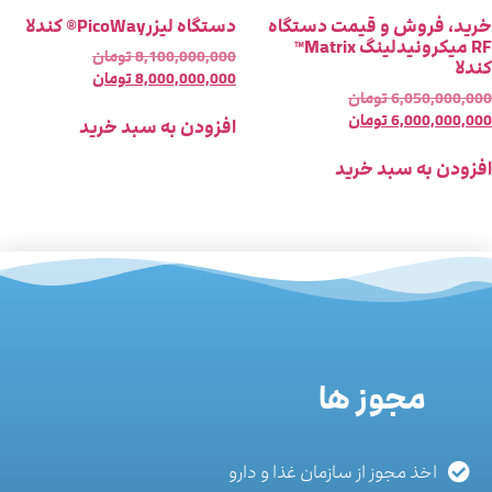
رید، فروش و قیمت دستگاه
دستگاه لیزرPicoWay® کندلا
RF میکرونیدلینگ Matrix™
8,100,000,000
تومان
ندلا
8,000,000,000
تومان
6,050,000,00
تومان
6,000,000,00
تومان
افزودن به سبد خرید
فزودن به سبد خرید
مجوز ها
اخذ مجوز از سازمان غذا و دارو