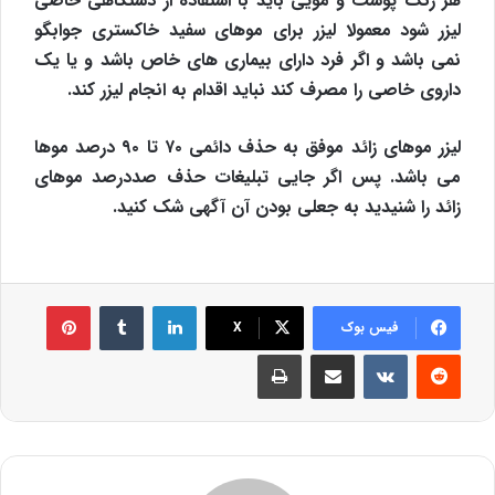
هر رنگ پوست و مویی باید با استفاده از دستگاهی خاصی
لیزر شود‌ معمولا لیزر برای موهای سفید خاکستری جوابگو
نمی باشد و اگر فرد دارای بیماری های خاص باشد و یا یک
داروی خاصی را مصرف کند نباید اقدام به انجام لیزر کند.
لیزر موهای زائد موفق به حذف دائمی ۷۰ تا ۹۰ درصد موها
می باشد. پس اگر جایی تبلیغات حذف صددرصد موهای
زائد را شنیدید به جعلی بودن آن آگهی شک کنید.
لینکدین
‫تامبلر
‫پین‌ترست
فیس بوک
X
‫رددیت
‫VKontakte
اشتراک گذاری از طریق ایمیل
چاپ