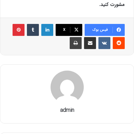
مشورت کنید.
لینکدین
‫تامبلر
‫پین‌ترست
فیس بوک
X
‫رددیت
‫VKontakte
اشتراک گذاری از طریق ایمیل
چاپ
admin