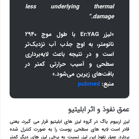
less underlying thermal
damage.”
«لیزر Er:YAG با طول موج ۲۹۴۰
نانومتر، به اوج جذب آب نزدیک‌تر
است و در نتیجه باعث لایه‌برداری
سطحی و آسیب حرارتی کمتر در
بافت‌های زیرین می‌شود.»
منبع:
pubmed
عمق نفوذ و اثر ابلیتیو
لیزر اربیوم یاگ در گروه لیزر های ابلیتیو قرار می گیرد، یعنی
قادر است لایه های سطحی پوست را به صورت کنترل شده
بردارد. عمق نفوذ این لیزر نسبت به برخی لیزر های دیگر کمتر