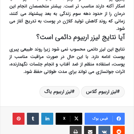
اسکار آکنه دارند مناسب تر است. بیشتر متخصصان انجام این
درمان را از حدود دهه سوم زندگی به بعد پیشنهاد می کنند،
زمانی که روند کاهش تولید کلاژن در پوست به تدریج آغاز می
شود.
آیا نتایج لیزر اربیوم دائمی است؟
نتایج این لیزر دائمی محسوب نمی شود زیرا روند طبیعی پیری
پوست ادامه دارد. با این حال در صورت مراقبت مناسب از
پوست، استفاده منظم از ضد آفتاب و انجام جلسات نگهدارنده،
اثرات جوانسازی می تواند برای مدت طولانی حفظ شود.
لیزر اربیوم گلاس
لیزر اربیوم یاگ
لینکدین
‫تامبلر
‫پین‌ترس
فیس بوک
X
‫رددیت
‫VKontakte
اشتراک گذاری از طریق ایمیل
چاپ