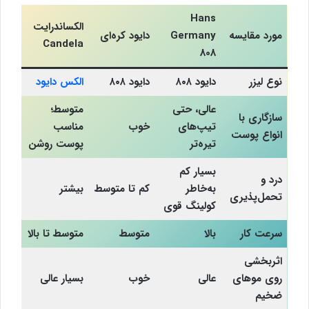
Hans
الکساندرایت
مورد مقایسه
Germany
دایود کره‌ای
Candela
808
نوع لیزر
دایود ۸۰۸
دایود ۸۰۸
الکس دایود
عالی، حتی
متوسط؛
سازگاری با
تیپ‌های
خوب
مناسب
انواع پوست
تیره‌تر
پوست روشن
بسیار کم
درد و
به‌خاطر
کم تا متوسط
بیشتر
تحمل‌پذیری
کولینگ قوی
سرعت کار
بالا
متوسط
متوسط تا بالا
اثربخشی
روی موهای
عالی
خوب
بسیار عالی
ضخیم