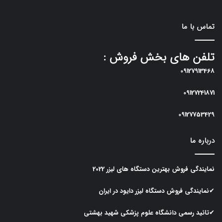
تماس با ما
تلفن های بخش فروش :
09127913468
09127241871
09127753429
درباره ما
نمایندگی
فروش
بهترین
دستگاه
های
لیزر
2022
✔نمایندگی
فروش
دستگاه
لیزر
دایود در ایران
✔تائید رسمی دانشگاه علوم پزشکی شهید بهشتی