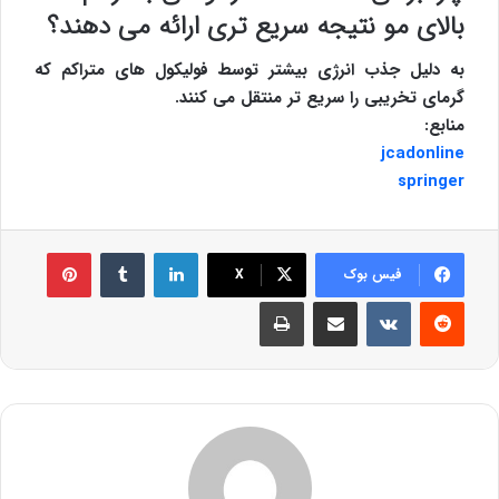
بالای مو نتیجه سریع تری ارائه می دهند؟
به دلیل جذب انرژی بیشتر توسط فولیکول های متراکم که
گرمای تخریبی را سریع تر منتقل می کنند.
منابع:
jcadonline
springer
لینکدین
‫تامبلر
‫پین‌ترس
فیس بوک
X
‫رددیت
‫VKontakte
اشتراک گذاری از طریق ایمیل
چاپ