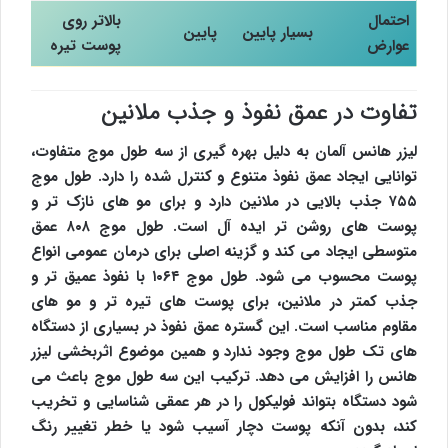
احتمال
بالاتر روی
بسیار پایین
پایین
عوارض
پوست تیره
تفاوت در عمق نفوذ و جذب ملانین
لیزر هانس آلمان به دلیل بهره گیری از سه طول موج متفاوت،
توانایی ایجاد عمق نفوذ متنوع و کنترل شده را دارد. طول موج
۷۵۵ جذب بالایی در ملانین دارد و برای مو های نازک تر و
پوست های روشن تر ایده آل است. طول موج ۸۰۸ عمق
متوسطی ایجاد می کند و گزینه اصلی برای درمان عمومی انواع
پوست محسوب می شود. طول موج ۱۰۶۴ با نفوذ عمیق تر و
جذب کمتر در ملانین، برای پوست های تیره تر و مو های
مقاوم مناسب است. این گستره عمق نفوذ در بسیاری از دستگاه
های تک طول موج وجود ندارد و همین موضوع اثربخشی لیزر
هانس را افزایش می دهد. ترکیب این سه طول موج باعث می
شود دستگاه بتواند فولیکول را در هر عمقی شناسایی و تخریب
کند، بدون آنکه پوست دچار آسیب شود یا خطر تغییر رنگ