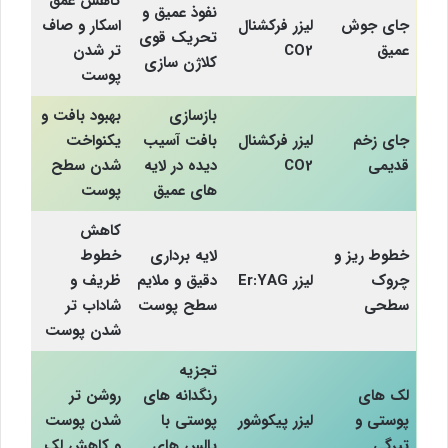
کاهش عمق
نفوذ عمیق و
جای جوش
لیزر فرکشنال
اسکار و صاف
تحریک قوی
عمیق
CO2
تر شدن
کلاژن سازی
پوست
بازسازی
بهبود بافت و
جای زخم
لیزر فرکشنال
بافت آسیب
یکنواخت
قدیمی
CO2
دیده در لایه
شدن سطح
های عمیق
پوست
کاهش
خطوط ریز و
لایه برداری
خطوط
چروک
لیزر Er:YAG
دقیق و ملایم
ظریف و
سطحی
سطح پوست
شاداب تر
شدن پوست
تجزیه
لک های
رنگدانه های
روشن تر
پوستی و
لیزر پیکوشور
پوستی با
شدن پوست
تیرگی
پالس های
و کاهش لک