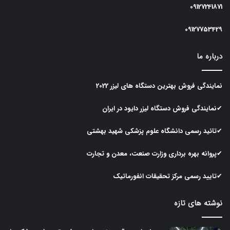
09127241871
09127753429
درباره ما
نمایندگی
فروش
بهترین
دستگاه
های
لیزر
2022
✔نمایندگی
فروش
دستگاه
لیزر
دایود در ایران
✔تائید رسمی دانشگاه علوم پزشکی شهید بهشتی
✔پروانه بهره برداری وزارت صنعت، معدن و تجارت
✔تایید رسمی مرکز تحقیقات انفورماتیک
نوشته های تازه