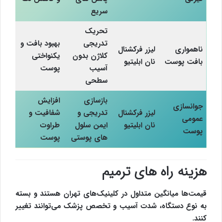
سریع
تحریک
تدریجی
بهبود بافت و
ناهمواری
لیزر فرکشنال
کلاژن بدون
یکنواختی
بافت پوست
نان ابلیتیو
آسیب
پوست
سطحی
بازسازی
افزایش
جوانسازی
لیزر فرکشنال
تدریجی و
شفافیت و
عمومی
نان ابلیتیو
ایمن سلول
طراوت
پوست
های پوستی
پوست
هزینه راه های ترمیم
قیمت‌ها میانگین متداول در کلینیک‌های تهران هستند و بسته
به نوع دستگاه، شدت آسیب و تخصص پزشک
می‌توانند تغییر
کنند
.