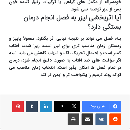
خودسرانه از مکمل های گیاهی یا ترکیبات رقیق کننده خون
پس از لیزر توصیه نمی شود.
آیا اثربخشی لیزر به فصل انجام درمان
بستگی دارد؟
بله، فصل می تواند بر نتیجه نهایی اثر بگذارد. معمولاً پاییز و
زمستان زمان مناسب تری برای لیزر است، زیرا شدت آفتاب
کمتر است و احتمال تحریک، لک و التهاب کاهش می یابد. البته
اگر مراقبت های ضد آفتاب به صورت دقیق انجام شود، درمان
در تمام فصل ها امکان پذیر است. انتخاب زمان مناسب می
تواند روند ترمیم را یکنواخت تر و ایمن تر کند.
لینکدین
‫تامبلر
‫پین‌ترس
فیس بوک
X
‫رددیت
‫VKontakte
اشتراک گذاری از طریق ایمیل
چاپ