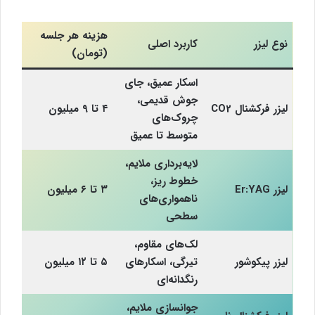
هزینه هر جلسه
نوع لیزر
کاربرد اصلی
(تومان)
اسکار عمیق، جای
جوش قدیمی،
لیزر فرکشنال CO2
۴ تا ۹ میلیون
چروک‌های
متوسط تا عمیق
لایه‌برداری ملایم،
خطوط ریز،
لیزر Er:YAG
۳ تا ۶ میلیون
ناهمواری‌های
سطحی
لک‌های مقاوم،
لیزر پیکوشور
تیرگی، اسکارهای
۵ تا ۱۲ میلیون
رنگدانه‌ای
جوانسازی ملایم،