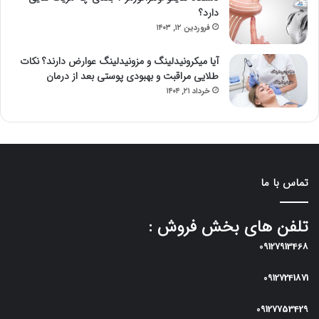
دارد؟
فروردین ۱۲, ۱۴۰۳
آیا میکرونیدلینگ و مزونیدلینگ عوارض دارند؟ نکات
طلایی مراقبت و بهبودی پوستی بعد از درمان
خرداد ۲۱, ۱۴۰۴
تماس با ما
تلفن های بخش فروش :
09127913468
09127241871
09127753429