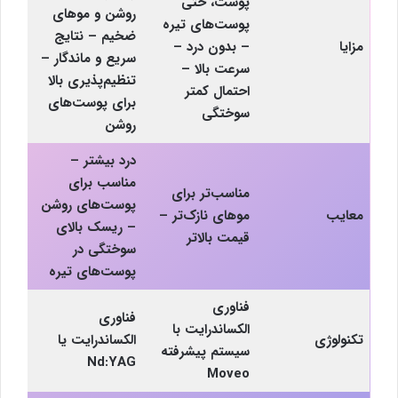
پوست، حتی
روشن و موهای
پوست‌های تیره
ضخیم – نتایج
مزایا
– بدون درد –
سریع و ماندگار –
سرعت بالا –
تنظیم‌پذیری بالا
احتمال کمتر
برای پوست‌های
سوختگی
روشن
درد بیشتر –
مناسب برای
مناسب‌تر برای
پوست‌های روشن
معایب
موهای نازک‌تر –
– ریسک بالای
قیمت بالاتر
سوختگی در
پوست‌های تیره
فناوری
فناوری
الکساندرایت با
تکنولوژی
الکساندرایت یا
سیستم پیشرفته
Nd:YAG
Moveo