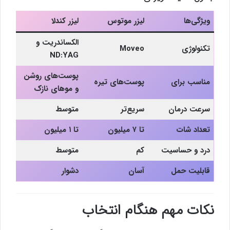
ویژگی‌ها
لیزر موتوس
لیزر کندلا
الکساندریت و
تکنولوژی
Moveo
ND:YAG
پوست‌های روشن
مناسب برای
پوست‌های تیره
و موهای نازک
سرعت درمان
سریع‌تر
متوسط
تعداد شات
تا ۷ میلیون
تا ۱ میلیون
درد و حساسیت
کم
متوسط
قابلیت حمل
آسان
دشوار
نکات مهم هنگام انتخاب