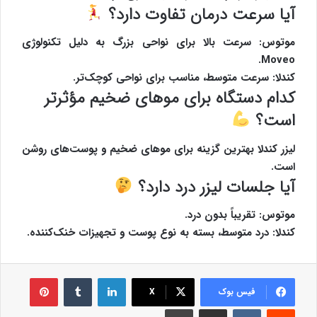
آیا سرعت درمان تفاوت دارد؟
موتوس: سرعت بالا برای نواحی بزرگ به دلیل تکنولوژی
Moveo.
کندلا: سرعت متوسط، مناسب برای نواحی کوچک‌تر.
کدام دستگاه برای موهای ضخیم مؤثرتر
است؟
لیزر کندلا بهترین گزینه برای موهای ضخیم و پوست‌های روشن
است.
آیا جلسات لیزر درد دارد؟
موتوس: تقریباً بدون درد.
کندلا: درد متوسط، بسته به نوع پوست و تجهیزات خنک‌کننده.
لینکدین
‫تامبلر
‫پین‌ترس
فیس بوک
X
‫رددیت
‫VKontakte
اشتراک گذاری از طریق ایمیل
چاپ